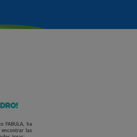
EDRO!
cto FABULA, ha
 encontrar las
ndes áreas: