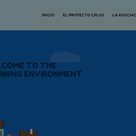
INICIO
EL PROYECTO CPLUS
LA ASOCIA
L
C
O
M
E
T
O
T
H
E
R
N
I
N
G
E
N
V
I
R
O
N
M
E
N
T