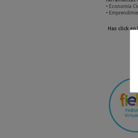
• Economía Ci
• Emprendimie
Haz click en