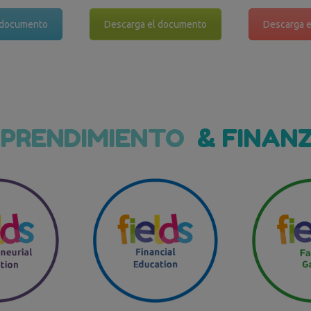
 documento
Descarga el documento
Descarga 
PRENDIMIENTO
& FINAN