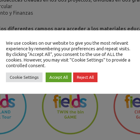
rcular
nto y Finanzas
 los diferentes campos para acceder a los materiales educa
juegos de evaluación!
We use cookies on our website to give you the most relevant
experience by remembering your preferences and repeat visits.
By clicking “Accept All”, you consent to the use of ALL the
ECONOMÍA
CIRCULAR
cookies. However, you may visit "Cookie Settings" to provide a
controlled consent.
Cookie Settings
Accept All
Reject All