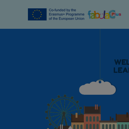
W
E
L
E
A