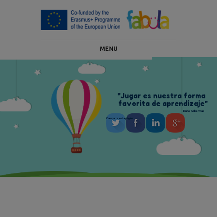
MENU
"
J
u
g
a
r
e
s
n
u
e
s
t
r
a
f
o
r
m
a
f
a
v
o
r
i
t
a
d
e
a
p
r
e
n
d
i
z
a
j
e
"
Diane Ackerman
Comparte esta página