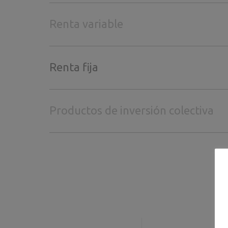
Renta variable
Renta fija
Productos de inversión colectiva