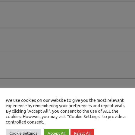
We use cookies on our website to give you the most relevant
experience by remembering your preferences and repeat visits.
MÁS
INFORMACIÓN
By clicking “Accept All”, you consent to the use of ALL the
cookies. However, you may visit "Cookie Settings" to provide a
controlled consent.
Cookie Settings
Accept All
Reject All