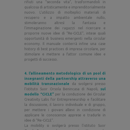
rifiuti una “seconda vita”, trasformandoli in
qualcosa di artisticamente e imprenditorialmente
nuovo. L’utilizzo di molteplici materiali di
recupero e a impatto ambientale nullo,
stimoleranno altresì la fantasia e
l’immaginazione dei ragazzi nel ricercare e
proporre nuove idee di “Re-CiCLE”, intese quali
opportunità di business emergenti nella circular
economy. Il manuale conterrà infine una case
history di best practices di impresa circolare, per
stimolare e mettere a fattor comune idee e
progetti di successo.
4.
l’allineamento metodologico di un pool di
insegnanti della partnership attraverso una
mobilità transnazionale
da svolgersi presso
l’istituto Suor Orsola Benincasa di Napoli,
sul
modello “CiCLE”
per la conduzione dei Circular
Creativity Labs for Entrepreneurship e facilitare
la discussione, il lavoro individuale e di gruppo,
per mettere i giovani allievi in condizione di
applicare le conoscenze apprese e tradurle in
idee di “Re-CiCLE”.
La mobility si svolgerà presso l’istituto Suor