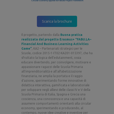
Scarica la brochure
Il progetto, partendo dalla
Buona pratica
realizzata dal progetto Erasmus+ “FABU.LA–
Financial And Business Learning Activities
Game”
, KA2 – Partenariati strategici per le
Scuole, codice 2015-1-IT02-KA201-015397, che ha
sfruttato la logica dell’edutainment, ossia
educare divertendo, per coinvolgere, motivare e
appassionare ragazzi delle Scuola Primaria
all’imprenditorialità e all’alfabetizzazione
finanziaria, ne amplia la portata e il raggio
d’azione, sperimentando forme innovative di
didattica interattiva, gamificata e laboratoriale
per sviluppare negli allievi delle classi IV e V della
Scuola Primaria di Italia, Spagna e Grecia una
coscienza, una conoscenza e una capacità di
assumere comportamenti orientanti alla circular
economy, sperimentando e producendo, al
contempo, nuove idee creative e inventive per