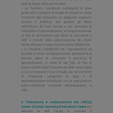
diverse lingue della partnership:
– un Teachers’ handbook contenente le linee
guida utili a svolgere al meglio le attività in classe
fornendo agli insegnanti un adeguato supporto
tecnico e didattico per guidare gli allievi
nell’utilizzo dei tour virtuali e per stimolare la
riflessione e l’apprendimento sui singoli materiali,
al fine di permettere agli allievi di conoscere a
360° il mondo della valorizzazione dei rifiuti,
anche attraverso esercitazioni ludico-didattiche
– Lo Student’s Handbook che rappresenterà un
booklet di facile consultazione per permettere ai
giovani allievi di conoscere il percorso di
apprendimento in tutte le sue fasi, al fine di
essere guidati nella fruizione sia delle varie tappe
in cui si compone il tour virtuale, sia nei momenti
di riflessione congiunta in aula e di
sperimentazione individuale con le esercitazioni
ludico-didattiche condotte dall’insegnante in
aula.
2.
l’ideazione e realizzazione del CIRCLE
Game: Circular Learning Evaluation Game
per
allenare le skill target e valutare il