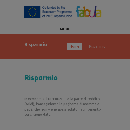
MENU
Risparmio
Home
Risparmio
Risparmio
In economia il RISPARMIO è la parte di reddito
(soldi), immaginiamo la paghetta di mamma e
papà, che non viene spesa subito nel momento in
cui ci viene data…